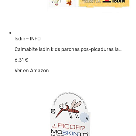
Isdin
+ INFO
Calmabite isdin kids parches pos-picaduras la…
6,31
€
Ver en Amazon