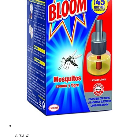
6,34
€