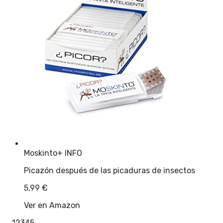
Moskinto
+ INFO
Picazón después de las picaduras de insectos
5,99
€
Ver en Amazon
←
1
2
3
4
5
→