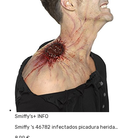
Smiffy's
+ INFO
Smiffy 's 46782 infectados picadura herida…
8,99
€